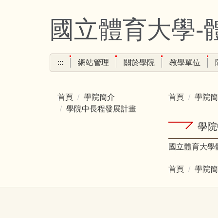
跳
到
國立體育大學-
主
要
內
:::
網站管理
關於學院
教學單位
容
區
首頁
學院簡介
首頁
學院簡
學院中長程發展計畫
學院
國立體育大學
首頁
學院簡