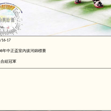
/16-17
年中正盃室內拔河錦標賽
08
混合組冠軍