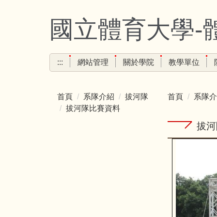
跳
到
國立體育大學-
主
要
內
:::
網站管理
關於學院
教學單位
容
區
首頁
系隊介紹
拔河隊
首頁
系隊介
拔河隊比賽資料
拔河