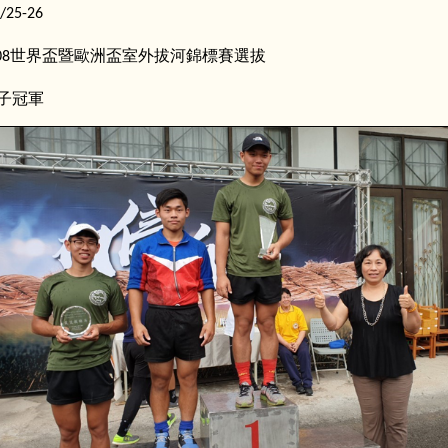
/25-26
世界盃暨歐洲盃室外拔河錦標賽選拔
08
子冠軍