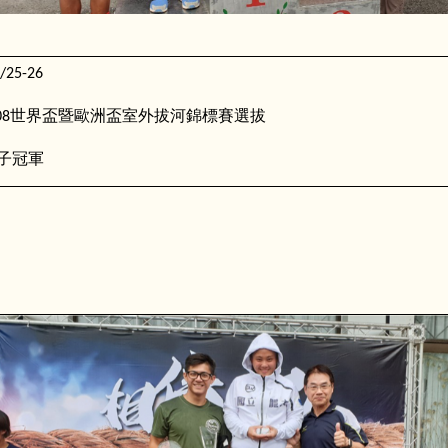
/25-26
世界盃暨歐洲盃室外拔河錦標賽選拔
08
子冠軍