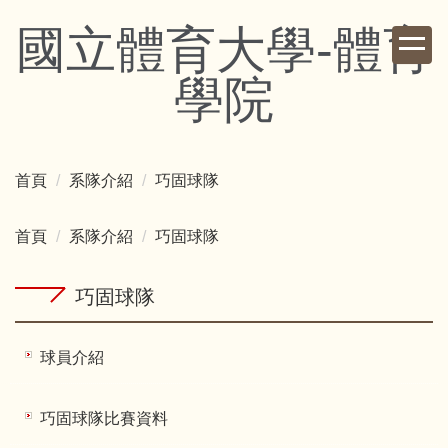
跳
國立體育大學-體育
到
主
學院
要
內
容
區
首頁
系隊介紹
巧固球隊
首頁
系隊介紹
巧固球隊
巧固球隊
球員介紹
巧固球隊比賽資料