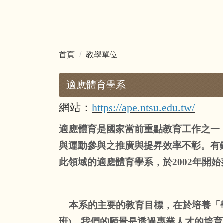
跳
到
主
要
首頁
教學單位
內
容
區
適應體育學系
網站：
https://ape.ntsu.edu.tw/
適應體育是國家當前重點教育工作之一
與運動參與之推廣與提昇效率不彰。有
此領域的適應體育學系，於2002年開
本系的主要的教育目標，在於培養「學
班)。我們的願景是透過專業人才的培