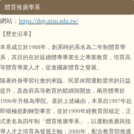
體育推廣學系
網站：
https://dsp.ntsu.edu.tw/
【歷史沿革】
本系成立於
1988
年，創系時的系名為二年制體育學
系，其目的在於延續體專畢業生之專業教育，培育高
等體育專業人才，促進國家體育之發展。
隨著終身學習社會的來臨、民眾休閒運動需求的日益
提升，及政府高等教育的鬆綁與開放，兩所體專於
1996
年升格為學院。基於上述緣由，本系自
1997
年起
即積極規劃轉型事宜，並於
1999
年經教育部核定，正
式更名為四年制「體育推廣學系」，以運動推廣與指
導人才之培育為發展主軸；
2000
年，配合教育部推廣